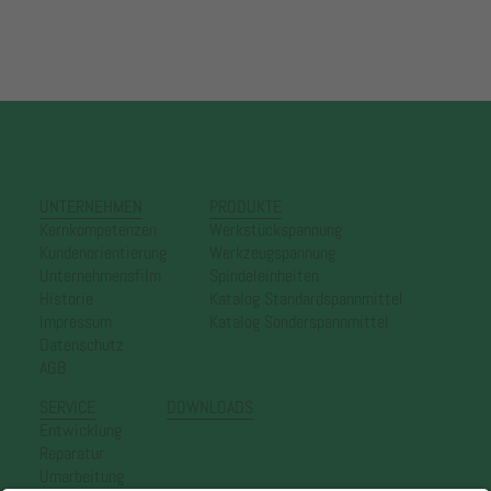
UNTERNEHMEN
PRODUKTE
Kernkompetenzen
Werkstückspannung
Kundenorientierung
Werkzeugspannung
Unternehmensfilm
Spindeleinheiten
Historie
Katalog Standardspannmittel
Impressum
Katalog Sonderspannmittel
Datenschutz
AGB
SERVICE
DOWNLOADS
Entwicklung
Reparatur
Umarbeitung