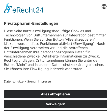
KARRIERE
KONTAKT
Offene Stellen
Simon Nann GmbH & Co. KG
Ausbildung/Praktika
Vertretungen Deutschland
Vertretungen Europa
Vertretungen Asien
Newsletter
ADRESSE
Simon Nann GmbH & Co.KG
Lindenstraße 8
78583 Böttingen
Telefon: +49 7429 3920
info@nann.de
© 2026 Simon Nann GmbH & Co.KG