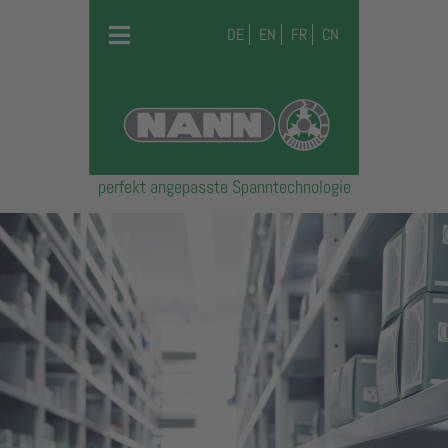
DE
EN
FR
CN
perfekt angepasste Spanntechnologie