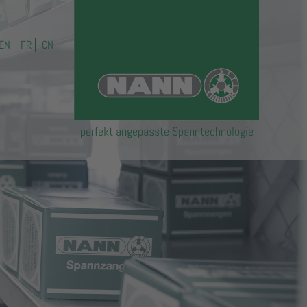
EN
FR
CN
perfekt angepasste Spanntechnologie