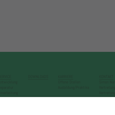
ERVICE
DOWNLOADS
KARRIERE
KONTAKT
ntwicklung
Offene Stellen
Simon Na
eparatur
Ausbildung/Praktika
Vertretun
marbeitung
Vertretun
Vertretun
Newslett