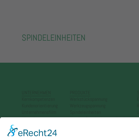
SPINDELEINHEITEN
UNTERNEHMEN
PRODUKTE
S
Kernkompetenzen
Werkstückspannung
E
Kundenorientierung
Werkzeugspannung
R
Unternehmensfilm
Spindeleinheiten
U
Historie
Katalog Standardspannmittel
Impressum
Katalog Sonderspannmittel
Datenschutz
AGB