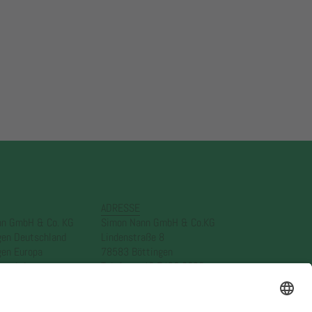
ADRESSE
nn GmbH & Co. KG
Simon Nann GmbH & Co.KG
gen Deutschland
Lindenstraße 8
gen Europa
78583 Böttingen
gen Asien
Telefon: +49 7429 3920
er
info@nann.de