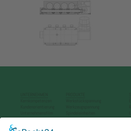
UNTERNEHMEN
PRODUKTE
S
Kernkompetenzen
Werkstückspannung
E
Kundenorientierung
Werkzeugspannung
R
Unternehmensfilm
Spindeleinheiten
U
Historie
Katalog Standardspannmittel
Impressum
Katalog Sonderspannmittel