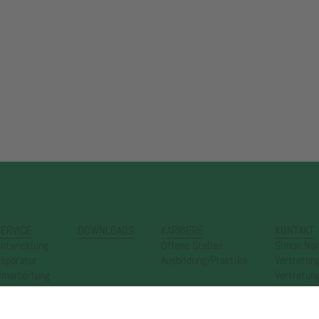
ERVICE
DOWNLOADS
KARRIERE
KONTAKT
ntwicklung
Offene Stellen
Simon Na
eparatur
Ausbildung/Praktika
Vertretun
marbeitung
Vertretun
Vertretun
Newslett