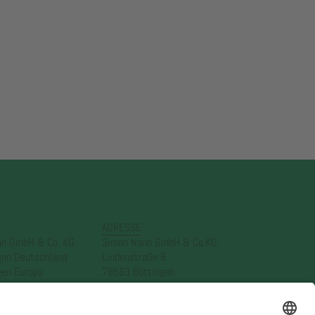
ADRESSE
nn GmbH & Co. KG
Simon Nann GmbH & Co.KG
gen Deutschland
Lindenstraße 8
gen Europa
78583 Böttingen
gen Asien
Telefon: +49 7429 3920
er
info@nann.de