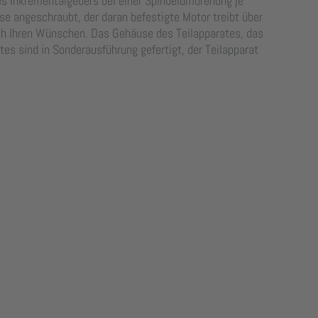
s Inkrementalgebers bei einer Spindelumdrehung je
e angeschraubt, der daran befestigte Motor treibt über
ch Ihren Wünschen. Das Gehäuse des Teilapparates, das
es sind in Sonderausführung gefertigt, der Teilapparat