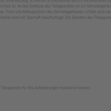
 der Untersetzung Schnecke/Schneckenrad spricht die Nullmarke de
mals an. An das Gehäuse des Teilapparates ist ein Getriebegehäus
 an. Form und Anbauposition des Getriebegehäuses richten sich na
lter sind mit Sperrluft beaufschlagt. Die Spindeln des Teilapparat
Teilapparate für Ihre Anforderungen realisieren können.